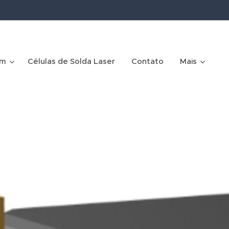
em
Células de Solda Laser
Contato
Mais