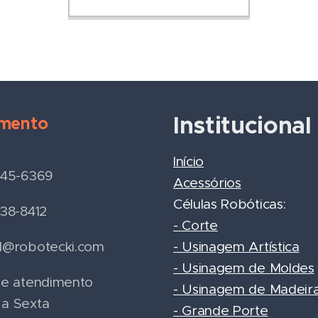
Institucional
mento
Início
945-6369
Acessórios
Células Robóticas:
938-8412
- Corte
l@robotecki.com
- Usinagem Artística
- Usinagem de Moldes
de atendimento
- Usinagem de Madeir
a Sexta
- Grande Porte