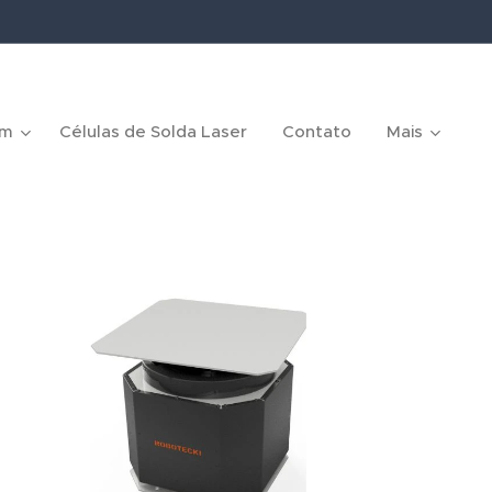
em
Células de Solda Laser
Contato
Mais