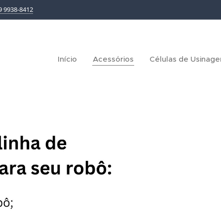
9 9938-8412
Início
Acessórios
Células de Usinag